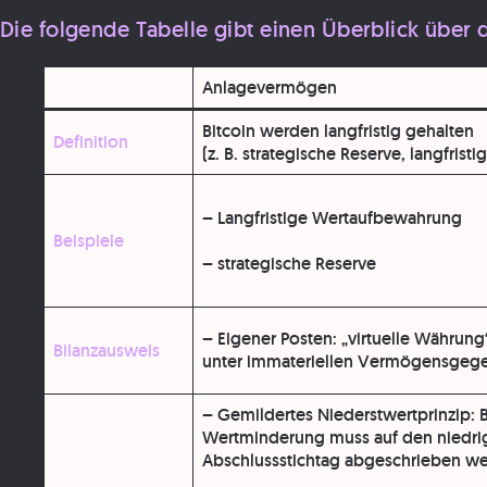
Die folgende Tabelle gibt einen Überblick über 
Anlagevermögen
Bitcoin werden langfristig gehalten
Definition
(z. B. strategische Reserve, langfristi
– Langfristige Wertaufbewahrung
Beispiele
– strategische Reserve
– Eigener Posten:
„virtuelle Währun
Bilanzausweis
unter
immateriellen Vermögensgeg
–
Gemildertes Niederstwertprinzip
: 
Wertminderung muss auf den niedri
Abschlussstichtag abgeschrieben w