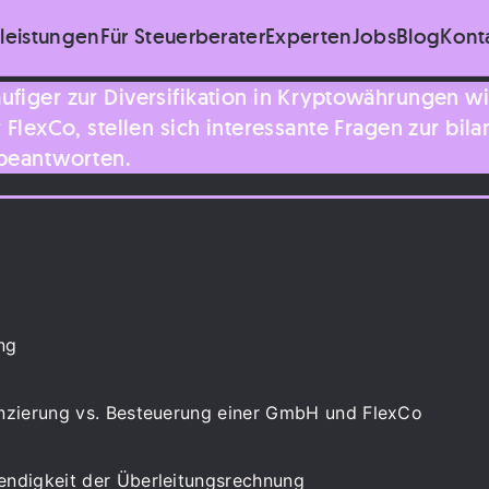
tleistungen
Für Steuerberater
Experten
Jobs
Blog
Kont
ufiger zur Diversifikation in Kryptowährungen w
 FlexCo, stellen sich interessante Fragen zur bi
 beantworten.
ng
nzierung vs. Besteuerung einer GmbH und FlexCo
ndigkeit der Überleitungsrechnung