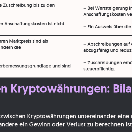
ne Zuschreibung bis zu den
– Bei Wertsteigerung i
Anschaffungskosten ver
n Anschaffungskosten ist nicht
– Ein Ausweis über die 
eren Marktpreis sind als
–
Abschreibungen
auf 
ndern die
abzugsfähig
und reduz
–
Zuschreibungen
erh
uerbemessungsgrundlage und sind
steuerpflichtig.
 Kryptowährungen: Bilan
zwischen Kryptowährungen untereinander eine d
ndere ein Gewinn oder Verlust zu berechnen ist