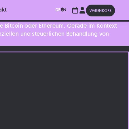
akt
DE
EN
WARENKORB
ie Bitcoin oder Ethereum. Gerade im Kontext
lanziellen und steuerlichen Behandlung von