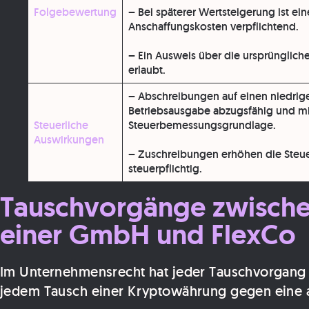
Folgebewertung
– Bei späterer Wertsteigerung ist ei
Anschaffungskosten verpflichtend.
– Ein Ausweis über die ursprüngliche
erlaubt.
–
Abschreibungen
auf einen niedrig
Betriebsausgabe abzugsfähig
und mi
Steuerliche
Steuerbemessungsgrundlage.
Auswirkungen
–
Zuschreibungen
erhöhen die Ste
steuerpflichtig.
Tauschvorgänge zwischen
einer GmbH und FlexCo
Im Unternehmensrecht hat jeder Tauschvorgang 
jedem Tausch einer Kryptowährung gegen eine a