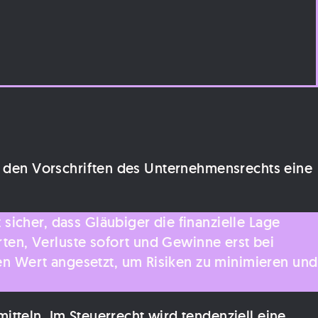
ch den Vorschriften des Unternehmensrechts eine
icher, dass Gläubiger die finanzielle Lage
en, Verluste sofort und Gewinne erst bei
n Wert angesetzt, um Risiken zu minimieren und
tteln. Im Steuerrecht wird tendenziell eine