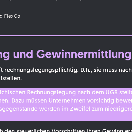
d FlexCo
ng und Gewinnermittlung
ft rechnungslegungspflichtig. D.h., sie muss na
stellen.
eichischen Rechnungslegung nach dem UGB stellt s
nen. Dazu müssen Unternehmen vorsichtig bewert
nsgegenstände werden im Zweifel zum niedrigere
 den steuerlichen Vorschriften ihren Gewinn ermi