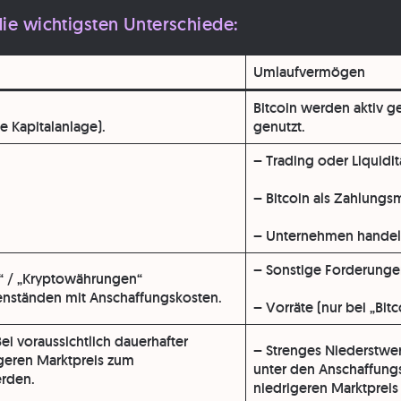
die wichtigsten Unterschiede:
Umlaufvermögen
Bitcoin werden aktiv ge
ge Kapitalanlage).
genutzt.
– Trading oder Liquid
– Bitcoin als Zahlungsm
– Unternehmen handelt 
–
Sonstige Forderung
g“ / „Kryptowährungen“
enständen
mit Anschaffungskosten.
–
Vorräte
(nur bei „Bi
Bei voraussichtlich dauerhafter
–
Strenges Niederstwer
geren Marktpreis zum
unter den Anschaffungs
erden.
niedrigeren Marktpreis