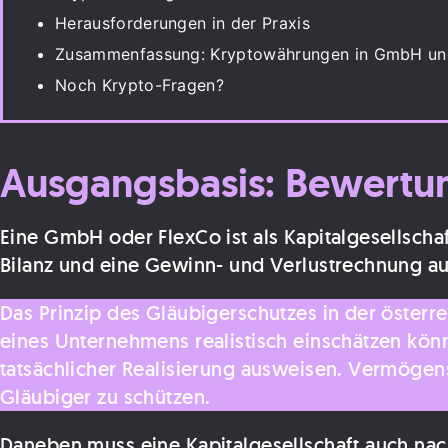
Herausforderungen in der Praxis
Zusammenfassung: Kryptowährungen in GmbH un
Noch Krypto-Fragen?
Ausgangsbasis: Bewertu
Eine GmbH oder FlexCo ist als Kapitalgesellscha
Bilanz und eine Gewinn- und Verlustrechnung auf
Das Prinzip des Gläubigerschutzes in der österr
eines Unternehmens realistisch einschätzen kön
tatsächlicher Realisierung ausweisen. Vermöge
Gläubiger zu schützen.
Daneben muss eine Kapitalgesellschaft auch nach